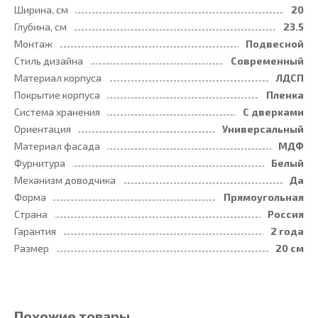
Ширина, см
20
Глубина, см
23.5
Монтаж
Подвесной
Стиль дизайна
Современный
Материал корпуса
ЛДСП
Покрытие корпуса
Пленка
Система хранения
С дверками
Ориентация
Универсальный
Материал фасада
МДФ
Фурнитура
Белый
Механизм доводчика
Да
Форма
Прямоугольная
Страна
Россия
Гарантия
2 года
Размер
20 см
Похожие товары