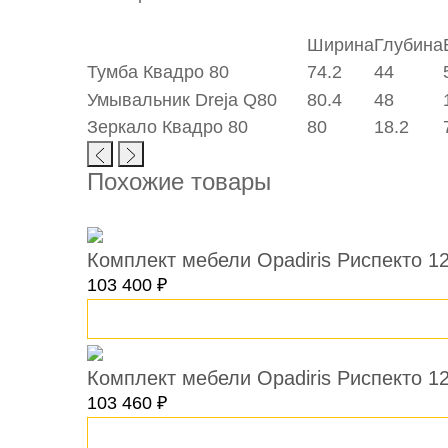
Ширина
Глубина
Тумба Квадро 80
74.2
44
Умывальник Dreja Q80
80.4
48
Зеркало Квадро 80
80
18.2
Похожие товары
Комплект мебели Opadiris Риспекто 12
103 400 ₽
В корзину
Комплект мебели Opadiris Риспекто 1
103 460 ₽
В корзину