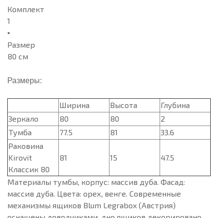
Комплект
1
Размер
80 см
Размеры:
Ширина
Высота
Глубина
Зеркало
80
80
2
Тумба
77.5
81
33.6
Раковина
Kirovit
81
15
47.5
Классик 80
Материалы тумбы, корпус: массив дуба. Фасад:
массив дуба. Цвета: орех, венге. Современные
механизмы ящиков Blum Legrabox (Австрия)
оснащены доводчиками, дно ящиков декорировано