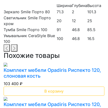
Ширина
Глубина
Высота
Зеркало Smile Порто 80
71.3
2
101.3
Светильник Smile Порто
20
12
25
хром
Тумба Smile Порто 100
91
46.8
85.5
Умывальник CeraStyle Blue
100
46.8
16.5
100
Похожие товары
Комплект мебели Opadiris Риспекто 120,
слоновая кость
103 400 ₽
В корзину
Комплект мебели Opadiris Риспекто 120,