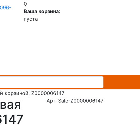
0
 096-
Ваша корзина:
пуста
вой корзиной, Z0000006147
овая
Арт. Sale-Z0000006147
6147