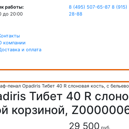
ик работы:
8 (495) 507-65-87
8 (915)
0 до 20:00
28-88
Контакты
О компании
Доставка и оплата
аф-пенал Opadiris Тибет 40 R слоновая кость, с белье
iris Тибет 40 R слон
ой корзиной, Z000000
29 500
руб.