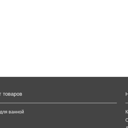
г товаров
для ванной
К
О