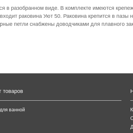
ся в
разобранном
виде. В комплекте имеются крепе
входит раковина Уют 50. Раковина крепится в пазы 
рные петли снабжены доводчиками для плавного за
г товаров
для ванной
К
О
Д